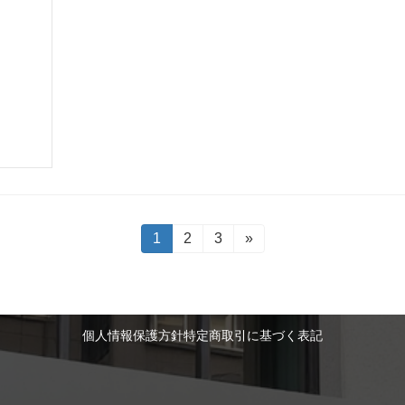
固
1
固
2
固
3
»
定
定
定
ペ
ペ
ペ
ー
ー
ー
ジ
ジ
ジ
個人情報保護方針
特定商取引に基づく表記