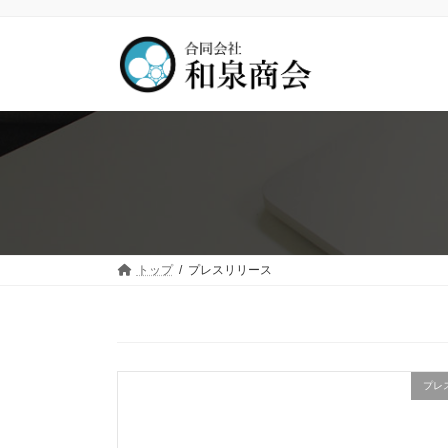
コ
ナ
ン
ビ
テ
ゲ
ン
ー
ツ
シ
へ
ョ
ス
ン
キ
に
ッ
移
プ
動
トップ
プレスリリース
プレ