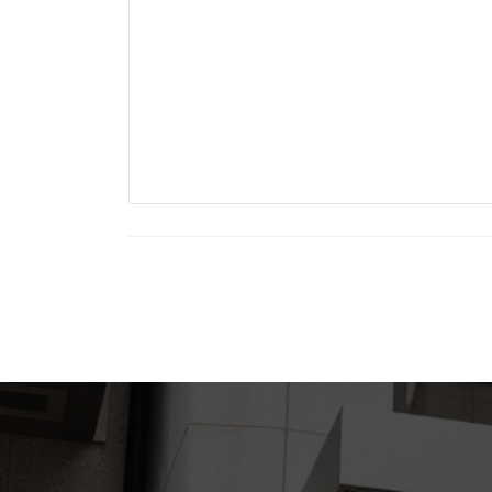
投
稿
の
ペ
ー