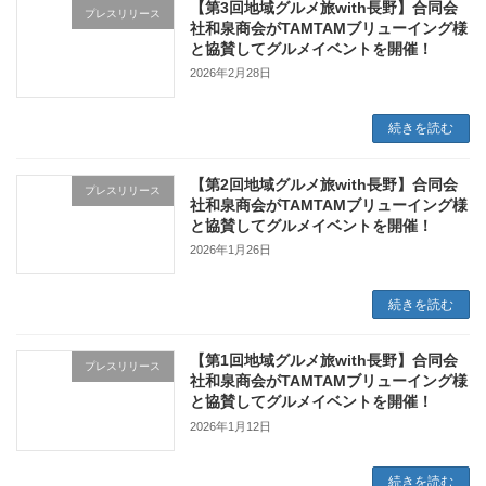
【第3回地域グルメ旅with長野】合同会
プレスリリース
社和泉商会がTAMTAMブリューイング様
と協賛してグルメイベントを開催！
2026年2月28日
続きを読む
【第2回地域グルメ旅with長野】合同会
プレスリリース
社和泉商会がTAMTAMブリューイング様
と協賛してグルメイベントを開催！
2026年1月26日
続きを読む
【第1回地域グルメ旅with長野】合同会
プレスリリース
社和泉商会がTAMTAMブリューイング様
と協賛してグルメイベントを開催！
2026年1月12日
続きを読む